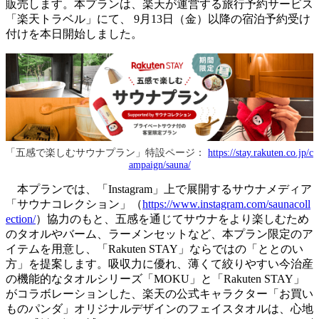
販売します。本プランは、楽天が運営する旅行予約サービス
「楽天トラベル」にて、 9月13日（金）以降の宿泊予約受け
付けを本日開始しました。
「五感で楽しむサウナプラン」特設ページ：
https://stay.rakuten.co.jp/c
ampaign/sauna/
本プランでは、「Instagram」上で展開するサウナメディア
「サウナコレクション」（
https://www.instagram.com/saunacoll
ection/
）協力のもと、五感を通じてサウナをより楽しむため
のタオルやバーム、ラーメンセットなど、本プラン限定のア
イテムを用意し、「Rakuten STAY」ならではの「ととのい
方」を提案します。吸収力に優れ、薄くて絞りやすい今治産
の機能的なタオルシリーズ「MOKU」と「Rakuten STAY」
がコラボレーションした、楽天の公式キャラクター「お買い
ものパンダ」オリジナルデザインのフェイスタオルは、心地