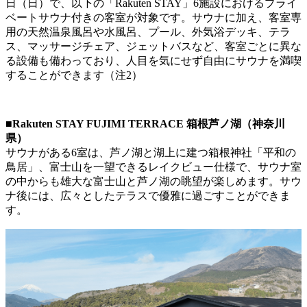
日（日）で、以下の「Rakuten STAY」6施設におけるプライ
ベートサウナ付きの客室が対象です。サウナに加え、客室専
用の天然温泉風呂や水風呂、プール、外気浴デッキ、テラ
ス、マッサージチェア、ジェットバスなど、客室ごとに異な
る設備も備わっており、人目を気にせず自由にサウナを満喫
することができます（注2）
■Rakuten STAY FUJIMI TERRACE 箱根芦ノ湖（神奈川
県）
サウナがある6室は、芦ノ湖と湖上に建つ箱根神社「平和の
鳥居」、富士山を一望できるレイクビュー仕様で、サウナ室
の中からも雄大な富士山と芦ノ湖の眺望が楽しめます。サウ
ナ後には、広々としたテラスで優雅に過ごすことができま
す。