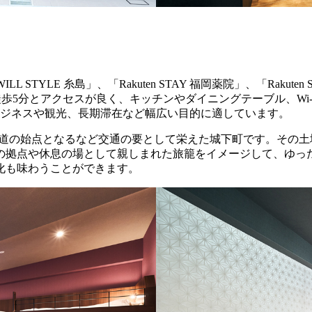
x WILL STYLE 糸島」、「Rakuten STAY 福岡薬院」、「Raku
駅から徒歩5分とアクセスが良く、キッチンやダイニングテーブル、
ビジネスや観光、長期滞在など幅広い目的に適しています。
は長崎街道の始点となるなど交通の要として栄えた城下町です。そ
の拠点や休息の場として親しまれた旅籠をイメージして、ゆっ
化も味わうことができます。