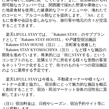
用可能なカフェバーでは、関西圏で採れた野菜や果物といっ
た地産食材を使用した健康的なフードメニューや、淹れたて
のコーヒー、アルコール類などを提供します。「Art」とと
もに食事や会話を楽しみながら、旅行客や地元の方々が交流
することできます。
楽天LIFULL STAYでは、「Rakuten STAY」のサブブラン
ドとして「Rakuten STAY HOSTEL」や戸建型宿泊施設
「Rakuten STAY HOUSE（注2）」、京町家を改修した
「Rakuten STAY KYOMACHIYA（注3）」など様々な施設の
開発を進めています。将来的には「街にSTAYする」という
コンセプトのもと、近隣エリアに所在する様々な形態の客室
をネットワーク化することで、街そのものを一つの宿泊施設
のように運用する予定です。
楽天LIFULL STAYは今後も、不動産オーナーや様々なパ
ートナー企業と協力し、宿泊客にとって魅力的な施設を幅広
く創出することで、宿泊・民泊マーケット全体の活性化に貢
献してまいります。
（注1）宿泊料金は、日程やシーズン、宿泊予約サイト等に
より変動します。