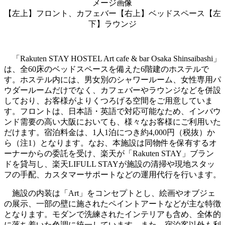
メージ画像
【左上】フロント、カフェバー【右上】ベッドスペース【左
下】ラウンジ
「Rakuten STAY HOSTEL Art cafe & bar Osaka Shinsaibashi」
は、全60床のベッドスペースを備えた6階建のホステルで
す。ホステル内には、男女別のシャワールーム、女性専用パ
ウダールームだけでなく、カフェバーやラウンジなどを併設
しており、お客様がよりくつろげる空間をご用意していま
す。フロントは、日本語・英語で対応可能なため、インバウ
ンド需要の高い大阪においても、様々なお客様にご利用いた
だけます。宿泊料金は、1人1泊につき約4,000円（税抜）か
ら（注1）となります。なお、本施設は同物件を保有するオ
ーナーからの委託を受け、楽天が「Rakuten STAY」ブラン
ドを貸与し、楽天LIFULL STAYが施設の清掃や現地スタッ
フの手配、カスタマーサポートなどの運用代行を行います。
施設の内装は「Art」をコンセプトとし、絵画やオブジェ
の展示、一部の壁に施されたペイントアートなどが主な特徴
となります。モダンで洗練されたインテリアも含め、全体的
に落ち着いた色調に統一しています。また、宿泊客以外も利