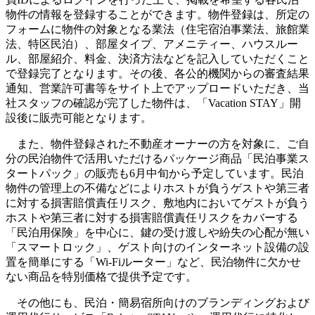
物件の情報を登録することができます。物件登録は、所定の
フォームに物件の対象となる業法（住宅宿泊事業法、旅館業
法、特区民泊）、部屋タイプ、アメニティー、ハウスルー
ル、部屋紹介、料金、決済方法などを記入していただくこと
で登録完了となります。その後、各公的機関からの審査結果
通知、営業許可書等をサイト上でアップロードいただき、当
社スタッフの確認が完了した物件は、「Vacation STAY」開
設後に販売可能となります。
また、物件登録された不動産オーナーの方を対象に、ご自
分の民泊物件で活用いただけるパッケージ商品「民泊事業ス
タートパック」の販売も6月中旬から予定しています。民泊
物件の管理上の不備などによりホストが負うゲストや第三者
に対する損害賠償責任リスク、敷地内においてゲストが負う
ホストや第三者に対する損害賠償責任リスクをカバーする
「民泊用保険」を中心に、鍵の受け渡しや紛失の心配が無い
「スマートロック」、ゲスト向けのインターネット設備の設
置を簡単にする「Wi-Fiルーター」など、民泊物件に欠かせ
ない商品を特別価格で提供予定です。
その他にも、民泊・簡易宿所向けのブランディングおよび