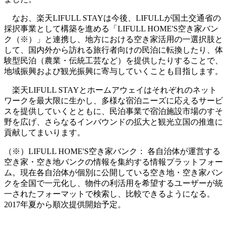
なお、楽天LIFULL STAYは今後、LIFULLが国土交通省の
採択事業として構築を進める「LIFULL HOME'S空き家バン
ク（※）」と連携し、地方における空き家活用の一選択肢と
して、国内外から訪れる旅行者向けの民泊に転換したり、体
験型民泊（農業・伝統工芸など）を提供したりすることで、
地域振興および観光振興に寄与していくことも目指します。
楽天LIFULL STAYとホームアウェイはそれぞれのネット
ワークを最大限に生かし、多様な宿泊ニーズに応えるサービ
スを提供していくとともに、民泊事業で宿泊施設市場のすそ
野を広げ、さらなるインバウンドの拡大と観光立国の推進に
貢献してまいります。
（※）LIFULL HOME'S空き家バンク： 各自治体が運営する
空き家・空き地バンクの情報を集約する情報プラットフォー
ム。現在各自治体が個別に公開している空き地・空き家バン
クを全国で一元化し、物件の利活用を希望するユーザーが統
一されたフォーマットで検索し、比較できるようになる。
2017年夏から順次提供開始予定。