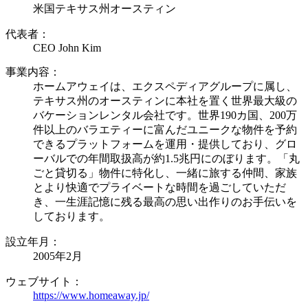
米国テキサス州オースティン
代表者：
CEO John Kim
事業内容：
ホームアウェイは、エクスペディアグループに属し、
テキサス州のオースティンに本社を置く世界最大級の
バケーションレンタル会社です。世界190カ国、200万
件以上のバラエティーに富んだユニークな物件を予約
できるプラットフォームを運用・提供しており、グロ
ーバルでの年間取扱高が約1.5兆円にのぼります。「丸
ごと貸切る」物件に特化し、一緒に旅する仲間、家族
とより快適でプライベートな時間を過ごしていただ
き、一生涯記憶に残る最高の思い出作りのお手伝いを
しております。
設立年月：
2005年2月
ウェブサイト：
https://www.homeaway.jp/