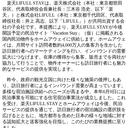
楽天LIFULL STAYは、楽天株式会社（本社：東京都世田
谷区、代表取締役会長兼社長：三木谷 浩史、以下「楽
天」）と株式会社LIFULL（本社：東京都千代田区、代表取
締役社長：井上 高志、以下「LIFULL」）が共同出資する会
社の子会社です。本提携により、楽天LIFULL STAYが今後
開設予定の民泊サイト「Vacation Stay」（仮）に掲載される
国内民泊物件をホームアウェイに供給します。ホームアウェ
イは、月間サイト訪問者数約4,000万人の集客力を生かした
訪日旅行者へのマーケティングを行い、インバウンドの需要
拡大につなげます。在庫の獲得から集客、販売までを両社が
協力して行うことで、物件オーナーにも訪日旅行者にも魅力
的なサービスの提供を実現します。
昨今、政府の観光立国に向けた様々な施策の後押しもあ
り、訪日旅行者によるインバウンド需要が高まっています。
多様な宿泊施設供給へのニーズが高まる中、本年6月9日には
民泊事業を可能にする住宅宿泊事業法が成立しました。これ
を受け、楽天LIFULL STAYとホームアウェイは今後、民泊
サービスの提供を通じて、訪日旅行者の宿泊施設の選択肢を
広げるとともに、地方都市を含めた日本の様々な地域に対す
る認知拡大と送客強化を目指し、このたびの業務提携に至り
ました。